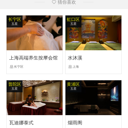
猜你喜欢
长宁区
虹口区
五星
五星
上海高端养生按摩会馆
水沐溪
长宁区
上海
普陀区
黄浦区
五星
五星
瓦迪娜泰式
烟雨阁