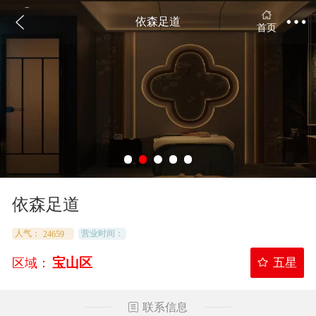
依森足道
首页
依森足道
人气：
24659
营业时间：
宝山区
区域：
五星
联系信息