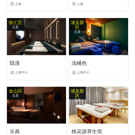
上海
上海
徐汇区
浦东新
区
五星
五星
隐溪
浅橘色
上海中心
上海中心
金山区
浦东新
区
五星
五星
乐典
桃花源养生馆