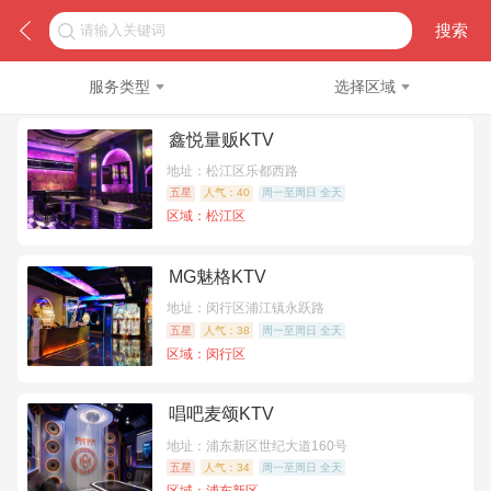
服务类型
选择区域
鑫悦量贩KTV
地址：松江区乐都西路
五星
人气：40
周一至周日 全天
区域：松江区
MG魅格KTV
地址：闵行区浦江镇永跃路
五星
人气：38
周一至周日 全天
区域：闵行区
唱吧麦颂KTV
地址：浦东新区世纪大道160号
五星
人气：34
周一至周日 全天
区域：浦东新区